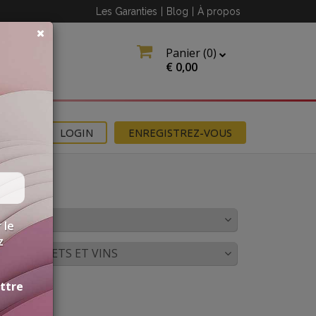
Les Garanties
|
Blog
|
À propos
Panier (
0
)
€
0,00
NS
LOGIN
ENREGISTREZ-VOUS
OULEUR
 le
z
CORDS METS ET VINS
ettre