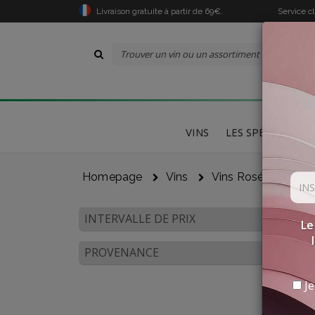
Livraison gratuite à partir de 69€.
Service c
VINS
LES SPÉCIALITÉS
Homepage
Vins
Vins Rosés
Tos
INTERVALLE DE PRIX
Le
PROVENANCE
Je