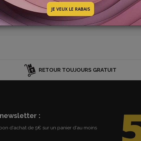
velle promotion : elle sera bientôt en ligne. Jetez un œil à 
JE VEUX LE RABAIS
RETOUR TOUJOURS GRATUIT
newsletter :
on d'achat de 5€ sur un panier d'au moins