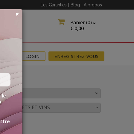
Les Garanties
|
Blog
|
À propos
Panier (
0
)
€
0,00
NS
LOGIN
ENREGISTREZ-VOUS
OULEUR
 le
z
CORDS METS ET VINS
ettre