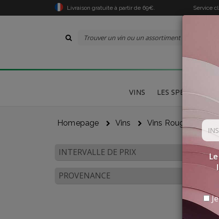
Livraison gratuite à partir de 69€.
Service c
VINS
LES SPÉCIALITÉS
Homepage
Vins
Vins Rouges
Sa
INTERVALLE DE PRIX
Le
PROVENANCE
Je