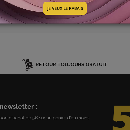
velle promotion : elle sera bientôt en ligne. Jetez un œil à 
JE VEUX LE RABAIS
RETOUR TOUJOURS GRATUIT
newsletter :
on d'achat de 5€ sur un panier d'au moins