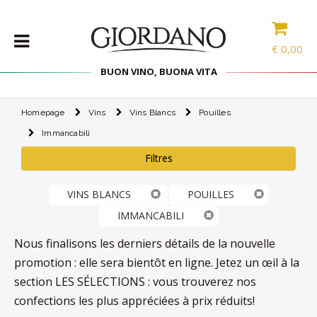
€
0,00
BUON VINO, BUONA VITA
Homepage
Vins
Vins Blancs
Pouilles
VINS
Immancabili
LES
SPÉCIALITÉS
Filtres
SÉLECTIONS
VINS BLANCS
POUILLES
ACCESSOIRES
IMMANCABILI
PROMOS
Nous finalisons les derniers détails de la nouvelle
promotion : elle sera bientôt en ligne. Jetez un œil à la
PROMOTIONS
section LES SÉLECTIONS : vous trouverez nos
BLOG
confections les plus appréciées à prix réduits!