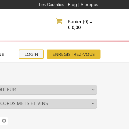
Les Garanties
|
Blog
|
À propos
Panier (
0
)
€
0,00
NS
LOGIN
ENREGISTREZ-VOUS
OULEUR
CORDS METS ET VINS