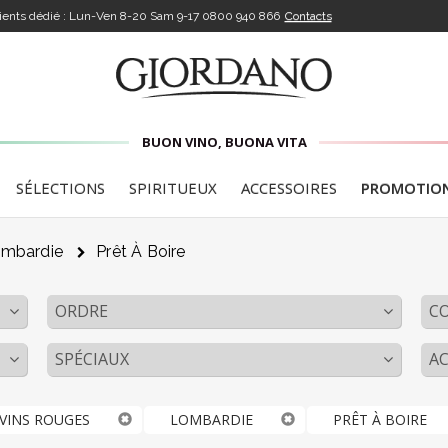
lients dédié : Lun-Ven 8-20 Sam 9-17
0800 940 866
Contacts
BUON VINO, BUONA VITA
SÉLECTIONS
SPIRITUEUX
ACCESSOIRES
PROMOTIO
mbardie
Prêt À Boire
ORDRE
C
SPÉCIAUX
AC
VINS ROUGES
LOMBARDIE
PRÊT À BOIRE