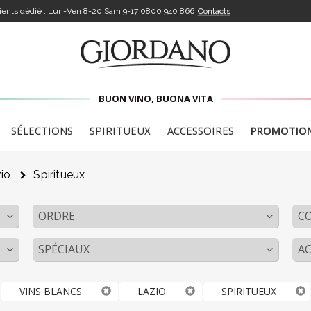
lients dédié : Lun-Ven 8-20 Sam 9-17
0800 940 866
Contacts
BUON VINO, BUONA VITA
SÉLECTIONS
SPIRITUEUX
ACCESSOIRES
PROMOTIO
io
Spiritueux
ORDRE
C
SPÉCIAUX
AC
VINS BLANCS
LAZIO
SPIRITUEUX