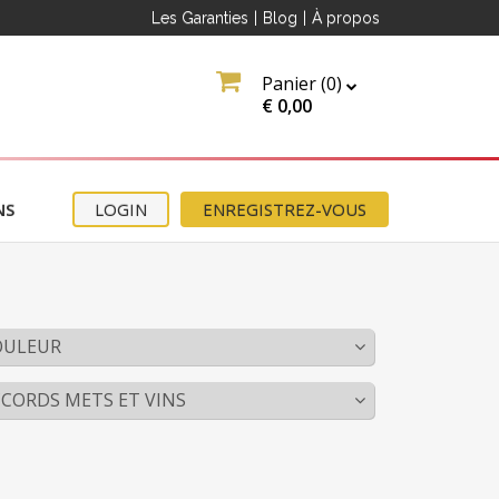
Les Garanties
|
Blog
|
À propos
Panier (
0
)
€
0,00
NS
LOGIN
ENREGISTREZ-VOUS
OULEUR
CORDS METS ET VINS