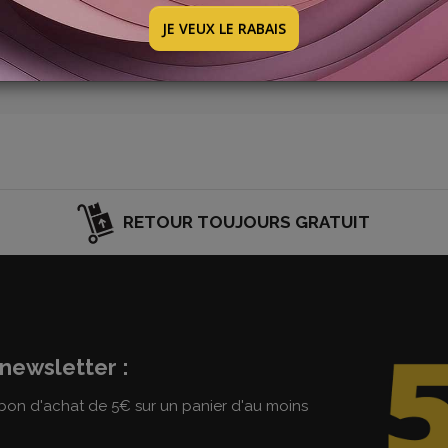
velle promotion : elle sera bientôt en ligne. Jetez un œil à 
JE VEUX LE RABAIS
RETOUR TOUJOURS GRATUIT
newsletter :
on d'achat de 5€ sur un panier d'au moins