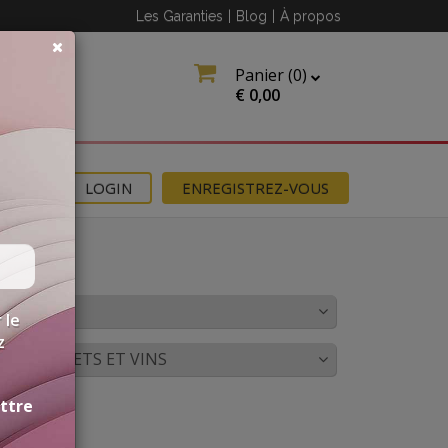
Les Garanties
|
Blog
|
À propos
Panier (
0
)
€
0,00
NS
LOGIN
ENREGISTREZ-VOUS
OULEUR
 le
z
CORDS METS ET VINS
ettre