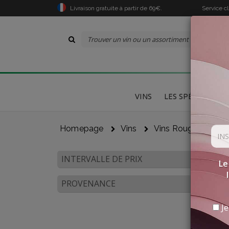
Livraison gratuite à partir de 69€.
Service c
VINS
LES SPÉCIALITÉS
Homepage
Vins
Vins Rouges
Vé
INTERVALLE DE PRIX
Le
PROVENANCE
Je