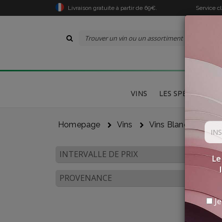
Livraison gratuite à partir de 69€.
Service c
VINS
LES SPÉCIALITÉS
Homepage
Vins
Vins Blancs
Vén
INTERVALLE DE PRIX
Le
PROVENANCE
Je