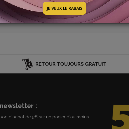
velle promotion : elle sera bientôt en ligne. Jetez un œil à 
JE VEUX LE RABAIS
RETOUR TOUJOURS GRATUIT
newsletter :
on d'achat de 5€ sur un panier d'au moins