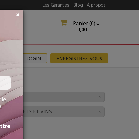
Les Garanties
|
Blog
|
À propos
Panier (
0
)
€
0,00
NS
LOGIN
ENREGISTREZ-VOUS
OULEUR
 le
z
CORDS METS ET VINS
ettre