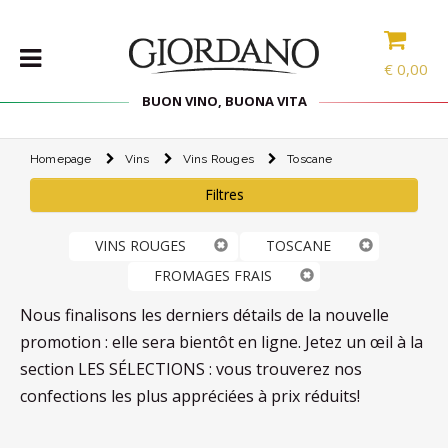
€
0,00
BUON VINO, BUONA VITA
Homepage
Vins
Vins Rouges
Toscane
VINS
Filtres
LES
SPÉCIALITÉS
VINS ROUGES
TOSCANE
SÉLECTIONS
FROMAGES FRAIS
ACCESSOIRES
Nous finalisons les derniers détails de la nouvelle
PROMOS
promotion : elle sera bientôt en ligne. Jetez un œil à la
section LES SÉLECTIONS : vous trouverez nos
PROMOTIONS
confections les plus appréciées à prix réduits!
BLOG