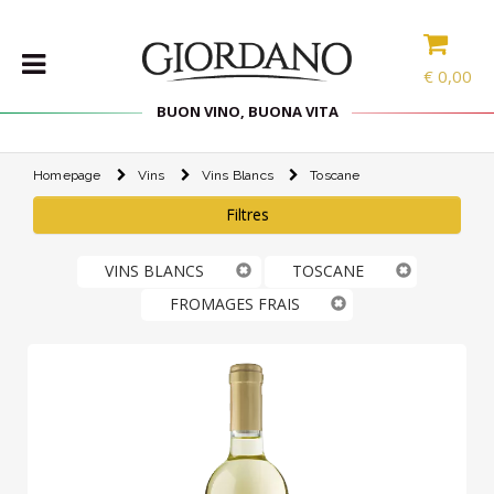
€
0,00
BUON VINO, BUONA VITA
Homepage
Vins
Vins Blancs
Toscane
VINS
Filtres
LES
SPÉCIALITÉS
VINS BLANCS
TOSCANE
SÉLECTIONS
FROMAGES FRAIS
ACCESSOIRES
PROMOS
PROMOTIONS
BLOG