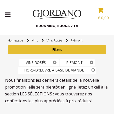
€
0,00
BUON VINO, BUONA VITA
Homepage
Vins
Vins Rosés
Piémont
VINS
Filtres
LES
SPÉCIALITÉS
VINS ROSÉS
PIÉMONT
SÉLECTIONS
HORS-D'ŒUVRE À BASE DE VIANDE
ACCESSOIRES
Nous finalisons les derniers détails de la nouvelle
PROMOS
promotion : elle sera bientôt en ligne. Jetez un œil à la
section LES SÉLECTIONS : vous trouverez nos
PROMOTIONS
confections les plus appréciées à prix réduits!
BLOG