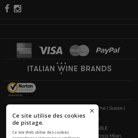
Italie
|
Allemagne
|
Royaume-Uni
|
Autriche
|
Suisse
|
×
Ce site utilise des cookies
Pays-Bas
|
France
|
Belgique
de pistage.
BUVEZ DE MANIÈRE RESPONSABLE
Ce site Web utilise des cookies
Giordano Vini S.p.A. Viale Abruzzi 94, 20131 Milan,